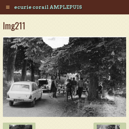
ecurie corail AMPLEPUIS
Img211